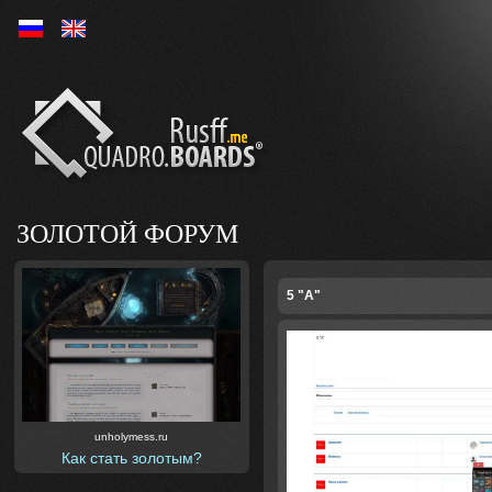
Ру
En
ЗОЛОТОЙ ФОРУМ
5 "А"
unholymess.ru
Как стать золотым?