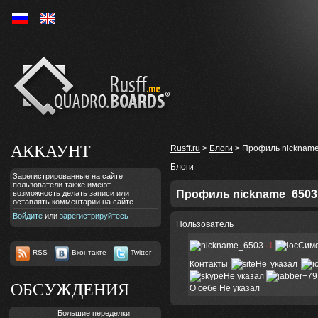
Ру
En
АККАУНТ
Rusff.ru
>
Блоги
> Профиль nicknam
Блоги
Зарегистрированные на сайте
пользователи также имеют
Профиль nickname_6503
возможность делать записи или
оставлять комментарии на сайте.
Войдите
или
зарегистрируйтесь
Пользователь
-1
Сим
RSS
Вконтакте
Twitter
Контакты
Не указал
Не указал
+79
ОБСУЖДЕНИЯ
О себе
Не указал
Большие переделки